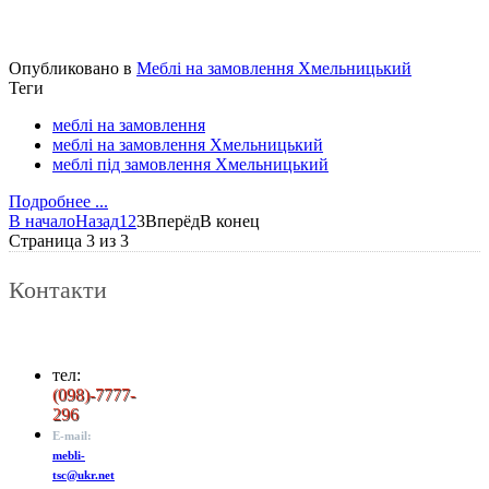
Опубликовано в
Меблі на замовлення Хмельницький
Теги
меблі на замовлення
меблі на замовлення Хмельницький
меблі під замовлення Хмельницький
Подробнее ...
В начало
Назад
1
2
3
Вперёд
В конец
Страница 3 из 3
Контакти
тел:
(
098)-7777-
296
E-mail:
mebli-
tsc@ukr.net