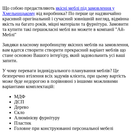
Що собою предаствляють
якісні меблі під замовлення у
Хмельницькому
від виробника? По перше це надзвичайно
красивий оригінальний і сучасний зовнішній вигляд, відмінна
якість на багато років, міцні матеріали та фурнітура. Замовити
та купити такі першокласні меблі ви можете в компанії "Ай-
Меблі"
Завдяки власному виробництву якісних меблів на замовлення,
вам вдатся створити створити прекрасний варіант меблів що
стане основою Вашого інтер'єру, який задовольнить усі ваші
запити.
У чому переваги індивідуального планування меблів? Це
безперечно втілення всіх задумів клієнта, при цьому вартість
може буде недорогою в порівнянні з іншими можливими
варіантами комплектацій:
МДФ
ДСП
Дерево
Скло
Алюмінієву фурнітуру
Пластик
Головне при конструюванні персональної мебелі