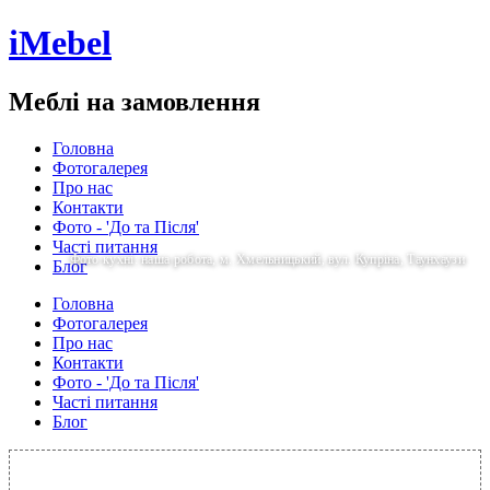
iMebel
Меблі на замовлення
Головна
Фотогалерея
Про нас
Контакти
Фото - 'До та Після'
Часті питання
Фото кухні: наша робота, м. Хмельницький, вул. Купріна, Таунхаузи
Блог
Головна
Фотогалерея
Про нас
Контакти
Фото - 'До та Після'
Часті питання
Блог