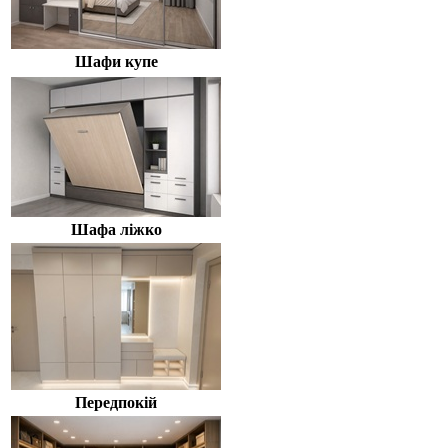
Шафи купе
Шафа ліжко
Передпокій