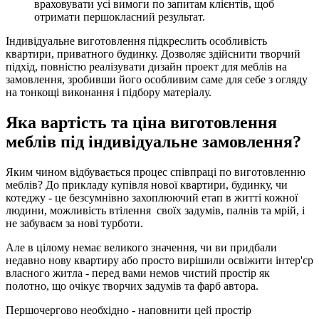
враховувати усі вимоги по запитам клієнтів, щоб
отримати першокласний результат.
Індивідуальне виготовлення підкреслить особливість
квартири, приватного будинку. Дозволяє здійснити творчий
підхід, повністю реалізувати дизайн проект для меблів на
замовлення, зробивши його особливим саме для себе з огляду
на тонкощі виконання і підбору матеріалу.
Яка вартість та ціна виготовлення
меблів під індивідуальне замовлення?
Яким чином відбувається процес співпраці по виготовленню
меблів? До прикладу купівля нової квартири, будинку, чи
котеджу - це безсумнівно захоплюючий етап в житті кожної
людини, можливість втілення своїх задумів, палнів та мрій, і
не забуваєм за нові турботи.
Але в цілому немає великого значення, чи ви придбали
недавно нову квартиру або просто вирішили освіжити інтер'єр
власного житла - перед вами немов чистий простір як
полотно, що очікує творчих задумів та фарб автора.
Першочергово необхідно - наповнити цей простір