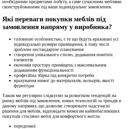
необхідними предметами побуту, а саме сучасними меблями
сконструйованими під ваше індивідуальне замовлення.
Які переваги покупки меблів під
замовлення напряму у виробника?
головною особливістью, є те що будуть враховані усі
індивідуальні розміри приміщення, в тому числі
зроблене нестандартне планування
створення унікального стилю, додавання новітніх
елементів
економія простору приміщень з максимальним
додаванням функціональності
професійна збірка під конкретні потреби
врахування вимог до матеріалалів, кольорів, якості
фурнітури
Також ми регулярно слідкуємо за розвитком тенденцій на
ринку меблів під замовлення, нових технологій та трендів в
даному напрямку, що дозволяє створювати надсучасні
рішення для меблів, відповідати вимогам найвибагливіших
покупців стосовно меблі для комфортного житла:
передпокої