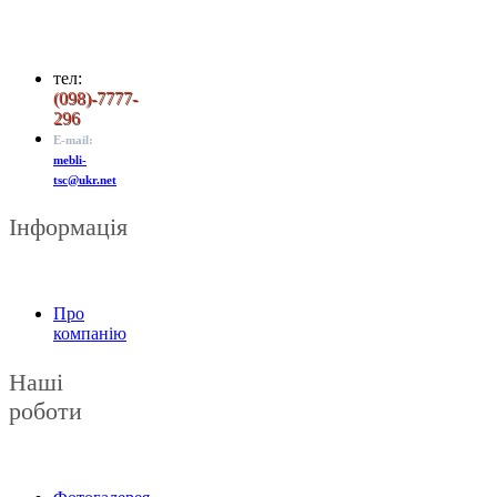
тел:
(
098)-7777-
296
E-mail:
mebli-
tsc@ukr.net
Інформація
Про
компанію
Наші
роботи