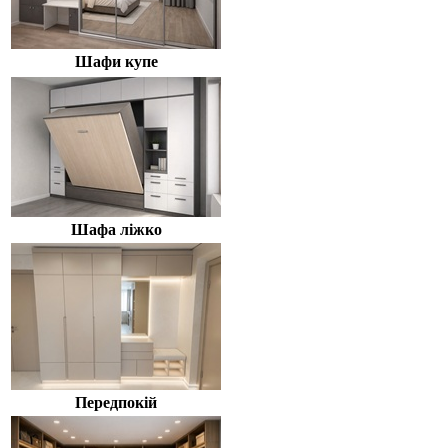
Шафи купе
Шафа ліжко
Передпокій