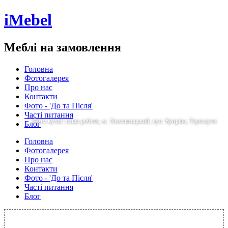
iMebel
Меблі на замовлення
Головна
Фотогалерея
Про нас
Контакти
Фото - 'До та Після'
Часті питання
Фото кухні: наша робота, м. Хмельницький, вул. Купріна, Таунхаузи
Блог
Головна
Фотогалерея
Про нас
Контакти
Фото - 'До та Після'
Часті питання
Блог