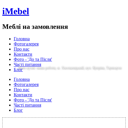
iMebel
Меблі на замовлення
Головна
Фотогалерея
Про нас
Контакти
Фото - 'До та Після'
Часті питання
Фото кухні: наша робота, м. Хмельницький, вул. Купріна, Таунхаузи
Блог
Головна
Фотогалерея
Про нас
Контакти
Фото - 'До та Після'
Часті питання
Блог