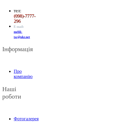
тел:
(
098)-7777-
296
E-mail:
mebli-
tsc@ukr.net
Інформація
Про
компанію
Наші
роботи
Фотогалерея